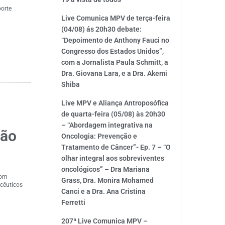
porte
Live Comunica MPV de terça-feira
(04/08) ás 20h30 debate:
“Depoimento de Anthony Fauci no
Congresso dos Estados Unidos”,
com a Jornalista Paula Schmitt, a
Dra. Giovana Lara, e a Dra. Akemi
Shiba
Live MPV e Aliança Antroposófica
de quarta-feira (05/08) às 20h30
– “Abordagem integrativa na
ção
Oncologia: Prevenção e
Tratamento de Câncer”- Ep. 7 – “O
olhar integral aos sobreviventes
oncológicos” – Dra Mariana
com
Grass, Dra. Monira Mohamed
acêuticos
Canci e a Dra. Ana Cristina
Ferretti
207ª Live Comunica MPV –