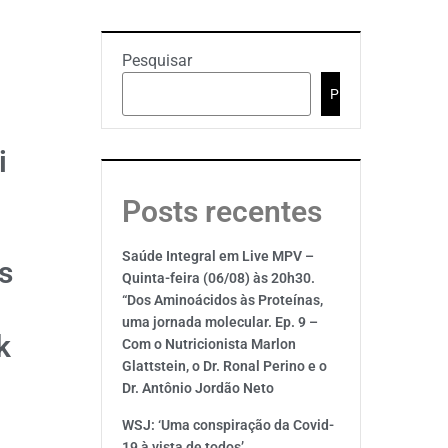
Pesquisar
Pesquisar
i
Posts recentes
Saúde Integral em Live MPV –
s
Quinta-feira (06/08) às 20h30.
“Dos Aminoácidos às Proteínas,
uma jornada molecular. Ep. 9 –
k
Com o Nutricionista Marlon
Glattstein, o Dr. Ronal Perino e o
Dr. Antônio Jordão Neto
WSJ: ‘Uma conspiração da Covid-
19 à vista de todos’