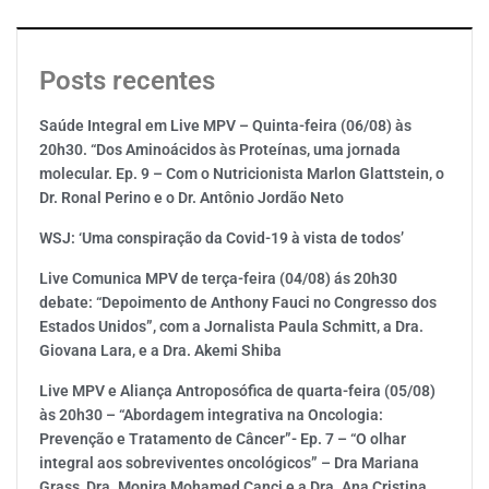
Posts recentes
Saúde Integral em Live MPV – Quinta-feira (06/08) às
20h30. “Dos Aminoácidos às Proteínas, uma jornada
molecular. Ep. 9 – Com o Nutricionista Marlon Glattstein, o
Dr. Ronal Perino e o Dr. Antônio Jordão Neto
WSJ: ‘Uma conspiração da Covid-19 à vista de todos’
Live Comunica MPV de terça-feira (04/08) ás 20h30
debate: “Depoimento de Anthony Fauci no Congresso dos
Estados Unidos”, com a Jornalista Paula Schmitt, a Dra.
Giovana Lara, e a Dra. Akemi Shiba
Live MPV e Aliança Antroposófica de quarta-feira (05/08)
às 20h30 – “Abordagem integrativa na Oncologia:
Prevenção e Tratamento de Câncer”- Ep. 7 – “O olhar
integral aos sobreviventes oncológicos” – Dra Mariana
Grass, Dra. Monira Mohamed Canci e a Dra. Ana Cristina