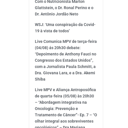
Com o Nutricionista Marlon
Glattstein, o Dr. Ronal Perino e o
Dr. Antônio Jordão Neto
WSJ: ‘Uma conspiração da Covid-
19 à vista de todos’
Live Comunica MPV de terça-feira
(04/08) ás 20h30 debate:
“Depoimento de Anthony Fauci no
Congresso dos Estados Unidos”,
com a Jornalista Paula Schmitt, a
Dra. Giovana Lara, e a Dra. Akemi
Shiba
Live MPV e Aliança Antroposófica
de quarta-feira (05/08) às 20h30
– “Abordagem integrativa na
Oncologia: Prevenção e
Tratamento de Câncer”- Ep. 7 – “O
olhar integral aos sobreviventes
oncológicos” – Dra Mariana