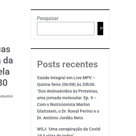
Pesquisar
Pesquisar
uas
 da
Posts recentes
ela
Saúde Integral em Live MPV –
30
Quinta-feira (06/08) às 20h30.
“Dos Aminoácidos às Proteínas,
sequelas
uma jornada molecular. Ep. 9 –
Com o Nutricionista Marlon
Glattstein, o Dr. Ronal Perino e o
Dr. Antônio Jordão Neto
WSJ: ‘Uma conspiração da Covid-
19 à vista de todos’