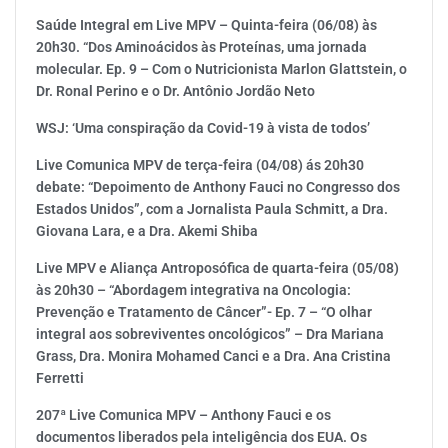
Saúde Integral em Live MPV – Quinta-feira (06/08) às
20h30. “Dos Aminoácidos às Proteínas, uma jornada
molecular. Ep. 9 – Com o Nutricionista Marlon Glattstein, o
Dr. Ronal Perino e o Dr. Antônio Jordão Neto
WSJ: ‘Uma conspiração da Covid-19 à vista de todos’
Live Comunica MPV de terça-feira (04/08) ás 20h30
debate: “Depoimento de Anthony Fauci no Congresso dos
Estados Unidos”, com a Jornalista Paula Schmitt, a Dra.
Giovana Lara, e a Dra. Akemi Shiba
Live MPV e Aliança Antroposófica de quarta-feira (05/08)
às 20h30 – “Abordagem integrativa na Oncologia:
Prevenção e Tratamento de Câncer”- Ep. 7 – “O olhar
integral aos sobreviventes oncológicos” – Dra Mariana
Grass, Dra. Monira Mohamed Canci e a Dra. Ana Cristina
Ferretti
207ª Live Comunica MPV – Anthony Fauci e os
documentos liberados pela inteligência dos EUA. Os