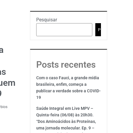
Pesquisar
Pesquisar
a
Posts recentes
as
Com o caso Fauci, a grande mídia
quem
brasileira, enfim, começa a
9
publicar a verdade sobre a COVID-
19
rbios
Saúde Integral em Live MPV –
Quinta-feira (06/08) às 20h30.
“Dos Aminoácidos às Proteínas,
uma jornada molecular. Ep. 9 –