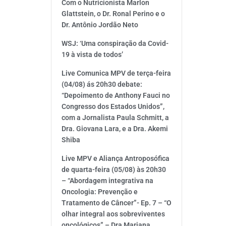
Com o Nutricionista Marlon
Glattstein, o Dr. Ronal Perino e o
Dr. Antônio Jordão Neto
WSJ: ‘Uma conspiração da Covid-
19 à vista de todos’
Live Comunica MPV de terça-feira
(04/08) ás 20h30 debate:
“Depoimento de Anthony Fauci no
Congresso dos Estados Unidos”,
com a Jornalista Paula Schmitt, a
Dra. Giovana Lara, e a Dra. Akemi
Shiba
Live MPV e Aliança Antroposófica
de quarta-feira (05/08) às 20h30
– “Abordagem integrativa na
Oncologia: Prevenção e
Tratamento de Câncer”- Ep. 7 – “O
olhar integral aos sobreviventes
oncológicos” – Dra Mariana