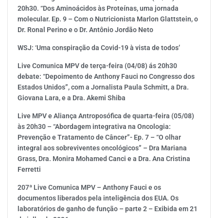
20h30. “Dos Aminoácidos às Proteínas, uma jornada
molecular. Ep. 9 – Com o Nutricionista Marlon Glattstein, o
Dr. Ronal Perino e o Dr. Antônio Jordão Neto
WSJ: ‘Uma conspiração da Covid-19 à vista de todos’
Live Comunica MPV de terça-feira (04/08) ás 20h30
debate: “Depoimento de Anthony Fauci no Congresso dos
Estados Unidos”, com a Jornalista Paula Schmitt, a Dra.
Giovana Lara, e a Dra. Akemi Shiba
Live MPV e Aliança Antroposófica de quarta-feira (05/08)
às 20h30 – “Abordagem integrativa na Oncologia:
Prevenção e Tratamento de Câncer”- Ep. 7 – “O olhar
integral aos sobreviventes oncológicos” – Dra Mariana
Grass, Dra. Monira Mohamed Canci e a Dra. Ana Cristina
Ferretti
207ª Live Comunica MPV – Anthony Fauci e os
documentos liberados pela inteligência dos EUA. Os
laboratórios de ganho de função – parte 2 – Exibida em 21