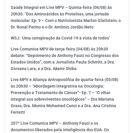
Saúde Integral em Live MPV – Quinta-feira (06/08) às
20h30. “Dos Aminoácidos às Proteínas, uma jornada
molecular. Ep. 9 – Com o Nutricionista Marlon Glattstein, o
Dr. Ronal Perino e o Dr. Antônio Jordão Neto
WSJ: ‘Uma conspiração da Covid-19 à vista de todos’
Live Comunica MPV de terça-feira (04/08) ás 20h30
debate: “Depoimento de Anthony Fauci no Congresso dos
Estados Unidos”, com a Jornalista Paula Schmitt, a Dra.
Giovana Lara, e a Dra. Akemi Shiba
Live MPV e Aliança Antroposófica de quarta-feira (05/08)
às 20h30 – “Abordagem integrativa na Oncologia:
Prevenção e Tratamento de Câncer”- Ep. 7 – “O olhar
integral aos sobreviventes oncológicos” – Dra Mariana
Grass, Dra. Monira Mohamed Canci e a Dra. Ana Cristina
Ferretti
207ª Live Comunica MPV – Anthony Fauci e os
documentos liberados pela inteligência dos EUA. Os