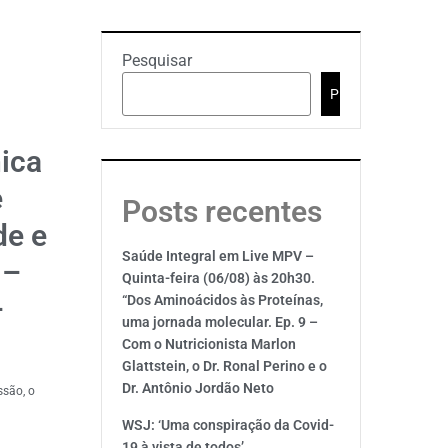
Pesquisar
Pesquisar
ica
e
Posts recentes
de e
Saúde Integral em Live MPV –
 –
Quinta-feira (06/08) às 20h30.
–
“Dos Aminoácidos às Proteínas,
uma jornada molecular. Ep. 9 –
Com o Nutricionista Marlon
Glattstein, o Dr. Ronal Perino e o
Dr. Antônio Jordão Neto
ssão, o
WSJ: ‘Uma conspiração da Covid-
19 à vista de todos’