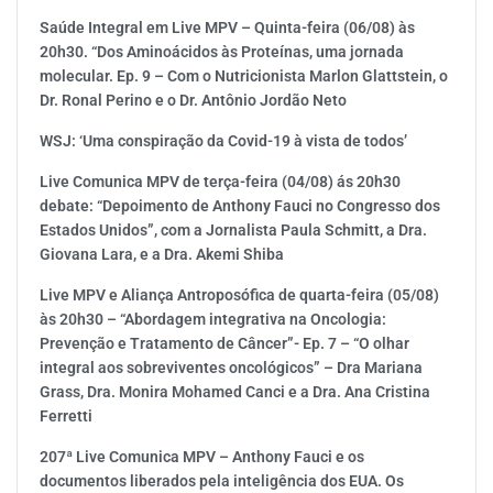
Saúde Integral em Live MPV – Quinta-feira (06/08) às
20h30. “Dos Aminoácidos às Proteínas, uma jornada
molecular. Ep. 9 – Com o Nutricionista Marlon Glattstein, o
Dr. Ronal Perino e o Dr. Antônio Jordão Neto
WSJ: ‘Uma conspiração da Covid-19 à vista de todos’
Live Comunica MPV de terça-feira (04/08) ás 20h30
debate: “Depoimento de Anthony Fauci no Congresso dos
Estados Unidos”, com a Jornalista Paula Schmitt, a Dra.
Giovana Lara, e a Dra. Akemi Shiba
Live MPV e Aliança Antroposófica de quarta-feira (05/08)
às 20h30 – “Abordagem integrativa na Oncologia:
Prevenção e Tratamento de Câncer”- Ep. 7 – “O olhar
integral aos sobreviventes oncológicos” – Dra Mariana
Grass, Dra. Monira Mohamed Canci e a Dra. Ana Cristina
Ferretti
207ª Live Comunica MPV – Anthony Fauci e os
documentos liberados pela inteligência dos EUA. Os