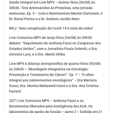
Saúde Integral em Live MPV – Quinta-feira (06/08) às
20h30. “Dos Aminoácidos às Proteínas, uma jornada
molecular. Ep. 9 – Com o Nutricionista Marlon Glattstein, o
Dr. Ronal Perino e o Dr. Antônio Jordão Neto
WSJ: ‘Uma conspiração da Covid-19 à vista de todos’
Live Comunica MPV de terça-feira (04/08) ás 20h30
debate: “Depoimento de Anthony Fauci no Congresso dos
Estados Unidos”, com a Jornalista Paula Schmitt, a Dra.
Giovana Lara, e a Dra. Akemi Shiba
Live MPV e Aliança Antroposófica de quarta-feira (05/08)
às 20h30 – “Abordagem integrativa na Oncologia:
Prevenção e Tratamento de Câncer”- Ep. 7 – “O olhar
integral aos sobreviventes oncológicos” – Dra Mariana
Grass, Dra. Monira Mohamed Canci e a Dra. Ana Cristina
Ferretti
207ª Live Comunica MPV – Anthony Fauci e os
documentos liberados pela inteligência dos EUA. Os
laboratórios de ganho de função – parte 2 – Exibida em 21