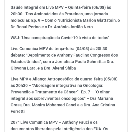
Saúde Integral em Live MPV – Quinta-feira (06/08) às
20h30. “Dos Aminoácidos às Proteínas, uma jornada
molecular. Ep. 9 – Com o Nutricionista Marlon Glattstein, o
Dr. Ronal Perino e o Dr. Antônio Jordão Neto
WSJ: ‘Uma conspiração da Covid-19 à vista de todos’
Live Comunica MPV de terça-feira (04/08) ás 20h30
debate: “Depoimento de Anthony Fauci no Congresso dos
Estados Unidos”, com a Jornalista Paula Schmitt, a Dra.
Giovana Lara, e a Dra. Akemi Shiba
Live MPV e Aliança Antroposófica de quarta-feira (05/08)
às 20h30 – “Abordagem integrativa na Oncologia:
Prevenção e Tratamento de Câncer”- Ep. 7 – “O olhar
integral aos sobreviventes oncológicos” – Dra Mariana
Grass, Dra. Monira Mohamed Canci e a Dra. Ana Cristina
Ferretti
207ª Live Comunica MPV – Anthony Fauci e os
documentos liberados pela inteligência dos EUA. Os