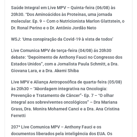
Saúde Integral em Live MPV – Quinta-feira (06/08) às
20h30. “Dos Aminoácidos às Proteínas, uma jornada
molecular. Ep. 9 – Com o Nutricionista Marlon Glattstein, o
Dr. Ronal Perino e o Dr. Antônio Jordão Neto
WSJ: ‘Uma conspiração da Covid-19 à vista de todos’
Live Comunica MPV de terça-feira (04/08) ás 20h30
debate: “Depoimento de Anthony Fauci no Congresso dos
Estados Unidos”, com a Jornalista Paula Schmitt, a Dra.
Giovana Lara, e a Dra. Akemi Shiba
Live MPV e Aliança Antroposófica de quarta-feira (05/08)
às 20h30 – “Abordagem integrativa na Oncologia:
Prevenção e Tratamento de Câncer”- Ep. 7 – “O olhar
integral aos sobreviventes oncológicos” – Dra Mariana
Grass, Dra. Monira Mohamed Canci e a Dra. Ana Cristina
Ferretti
207ª Live Comunica MPV – Anthony Fauci e os
documentos liberados pela inteligência dos EUA. Os