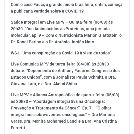
Com o caso Fauci, a grande mídia brasileira, enfim, começa
a publicar a verdade sobre a COVID-19
Saúde Integral em Live MPV – Quinta-feira (06/08) às
20h30. “Dos Aminoácidos às Proteínas, uma jornada
molecular. Ep. 9 – Com o Nutricionista Marlon Glattstein, o
Dr. Ronal Perino e o Dr. Antônio Jordão Neto
WSJ: ‘Uma conspiração da Covid-19 à vista de todos’
Live Comunica MPV de terça-feira (04/08) ás 20h30
debate: “Depoimento de Anthony Fauci no Congresso dos
Estados Unidos”, com a Jornalista Paula Schmitt, a Dra.
Giovana Lara, e a Dra. Akemi Shiba
Live MPV e Aliança Antroposófica de quarta-feira (05/08)
às 20h30 – “Abordagem integrativa na Oncologia:
Prevenção e Tratamento de Câncer”- Ep. 7 – “O olhar
integral aos sobreviventes oncológicos” – Dra Mariana
Grass, Dra. Monira Mohamed Canci e a Dra. Ana Cristina
Ferretti