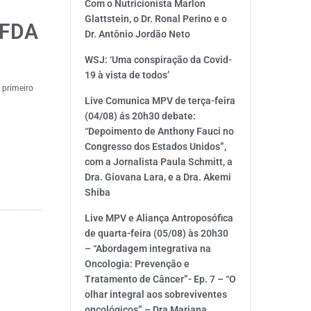
Com o Nutricionista Marlon
Glattstein, o Dr. Ronal Perino e o
a FDA
Dr. Antônio Jordão Neto
WSJ: ‘Uma conspiração da Covid-
19 à vista de todos’
 primeiro
Live Comunica MPV de terça-feira
(04/08) ás 20h30 debate:
“Depoimento de Anthony Fauci no
Congresso dos Estados Unidos”,
com a Jornalista Paula Schmitt, a
Dra. Giovana Lara, e a Dra. Akemi
Shiba
Live MPV e Aliança Antroposófica
de quarta-feira (05/08) às 20h30
– “Abordagem integrativa na
Oncologia: Prevenção e
Tratamento de Câncer”- Ep. 7 – “O
olhar integral aos sobreviventes
oncológicos” – Dra Mariana