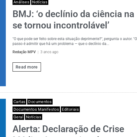
Análises
Notícias
BMJ: ‘o declínio da ciência n
se tornou incontrolável’
"O que pode ser feito sobre esta situação deprimente?", pergunta o autor. "O
passo é admitir que há um problema — que o declínio da...
Redação MPV
3 anos ago
Read more
Cartas
Documentos
Documentos Manifestos
Editoriais
Geral
Notícias
Alerta: Declaração de Crise