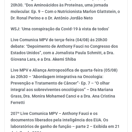
20h30. “Dos Aminoácidos às Proteínas, uma jornada
molecular. Ep. 9 – Com o Nutricionista Marlon Glattstein, o
Dr. Ronal Perino e o Dr. Antônio Jordão Neto
WSJ: ‘Uma conspiração da Covid-19 à vista de todos’
Live Comunica MPV de terça-feira (04/08) ás 20h30
debate: “Depoimento de Anthony Fauci no Congresso dos
Estados Unidos”, com a Jornalista Paula Schmitt, a Dra.
Giovana Lara, e a Dra. Akemi Shiba
Live MPV e Aliança Antroposófica de quarta-feira (05/08)
às 20h30 – “Abordagem integrativa na Oncologia:
Prevenção e Tratamento de Câncer”- Ep. 7 – “O olhar
integral aos sobreviventes oncológicos” – Dra Mariana
Grass, Dra. Monira Mohamed Canci e a Dra. Ana Cristina
Ferretti
207ª Live Comunica MPV – Anthony Fauci e os
documentos liberados pela inteligência dos EUA. Os
laboratórios de ganho de função – parte 2 – Exibida em 21