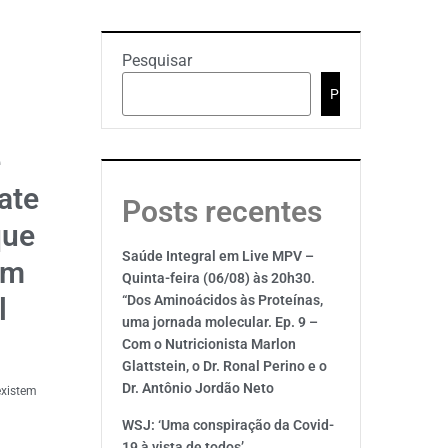
Pesquisar
Pesquisar
e
ate
Posts recentes
que
Saúde Integral em Live MPV –
om
Quinta-feira (06/08) às 20h30.
l
“Dos Aminoácidos às Proteínas,
uma jornada molecular. Ep. 9 –
Com o Nutricionista Marlon
Glattstein, o Dr. Ronal Perino e o
Dr. Antônio Jordão Neto
existem
WSJ: ‘Uma conspiração da Covid-
19 à vista de todos’