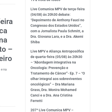
Live Comunica MPV de terça-feira
(04/08) ás 20h30 debate:
eira
“Depoimento de Anthony Fauci no
Congresso dos Estados Unidos”,
ica
com a Jornalista Paula Schmitt, a
Dra. Giovana Lara, e a Dra. Akemi
ina
Shiba
to –
Live MPV e Aliança Antroposófica
eiro
de quarta-feira (05/08) às 20h30
– “Abordagem integrativa na
Oncologia: Prevenção e
 e na
Tratamento de Câncer”- Ep. 7 – “O
olhar integral aos sobreviventes
oncológicos” – Dra Mariana
Grass, Dra. Monira Mohamed
Canci e a Dra. Ana Cristina
Ferretti
207ª Live Comunica MPV –