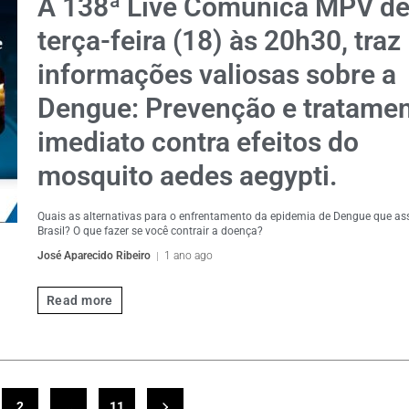
A 138ª Live Comunica MPV d
terça-feira (18) às 20h30, traz
informações valiosas sobre a
Dengue: Prevenção e tratame
imediato contra efeitos do
mosquito aedes aegypti.
Quais as alternativas para o enfrentamento da epidemia de Dengue que as
Brasil? O que fazer se você contrair a doença?
José Aparecido Ribeiro
1 ano ago
Read more
2
…
11