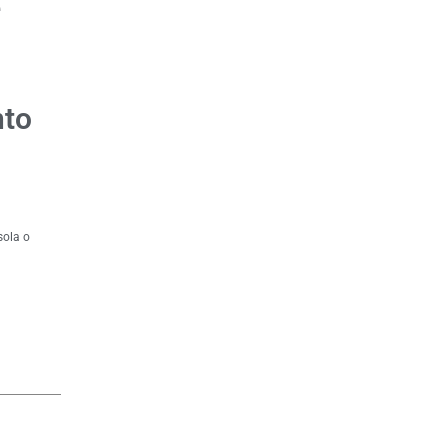
e
nto
sola o