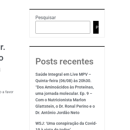
Pesquisar
Pesquisar
r.
o
Posts recentes
a
Saúde Integral em Live MPV –
Quinta-feira (06/08) às 20h30.
“Dos Aminoácidos às Proteínas,
o a favor
uma jornada molecular. Ep. 9 –
Com o Nutricionista Marlon
Glattstein, o Dr. Ronal Perino e o
Dr. Antônio Jordão Neto
WSJ: ‘Uma conspiração da Covid-
19 à vista de todos’