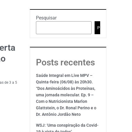
Pesquisar
Pesquisar
erta
ão
Posts recentes
Saúde Integral em Live MPV –
Quinta-feira (06/08) às 20h30.
as de 3 a 5
“Dos Aminoácidos às Proteínas,
uma jornada molecular. Ep. 9 –
Com o Nutricionista Marlon
Glattstein, o Dr. Ronal Perino e o
Dr. Antônio Jordão Neto
WSJ: ‘Uma conspiração da Covid-
19 à vista de todos’