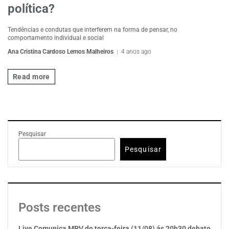
política?
Tendências e condutas que interferem na forma de pensar, no
comportamento individual e social
Ana Cristina Cardoso Lemos Malheiros
4 anos ago
Read more
Pesquisar
Pesquisar
Posts recentes
Live Comunica MPV de terça-feira (11/08) ás 20h30 debate