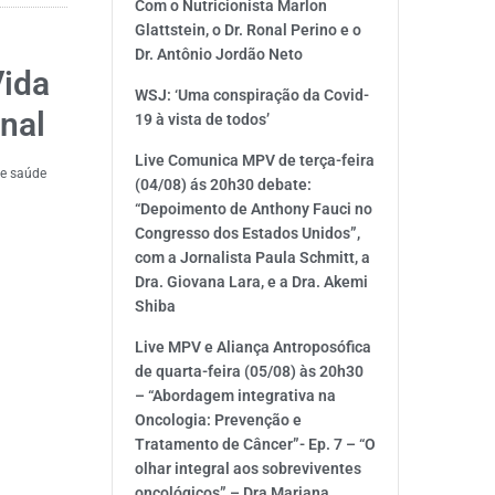
Com o Nutricionista Marlon
Glattstein, o Dr. Ronal Perino e o
Dr. Antônio Jordão Neto
Vida
WSJ: ‘Uma conspiração da Covid-
nal
19 à vista de todos’
Live Comunica MPV de terça-feira
de saúde
(04/08) ás 20h30 debate:
“Depoimento de Anthony Fauci no
Congresso dos Estados Unidos”,
com a Jornalista Paula Schmitt, a
Dra. Giovana Lara, e a Dra. Akemi
Shiba
Live MPV e Aliança Antroposófica
de quarta-feira (05/08) às 20h30
– “Abordagem integrativa na
Oncologia: Prevenção e
Tratamento de Câncer”- Ep. 7 – “O
olhar integral aos sobreviventes
oncológicos” – Dra Mariana