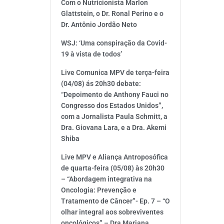
Com o Nutricionista Marlon
Glattstein, o Dr. Ronal Perino e o
Dr. Antônio Jordão Neto
WSJ: ‘Uma conspiração da Covid-
19 à vista de todos’
Live Comunica MPV de terça-feira
(04/08) ás 20h30 debate:
“Depoimento de Anthony Fauci no
Congresso dos Estados Unidos”,
com a Jornalista Paula Schmitt, a
Dra. Giovana Lara, e a Dra. Akemi
Shiba
Live MPV e Aliança Antroposófica
de quarta-feira (05/08) às 20h30
– “Abordagem integrativa na
Oncologia: Prevenção e
Tratamento de Câncer”- Ep. 7 – “O
olhar integral aos sobreviventes
oncológicos” – Dra Mariana