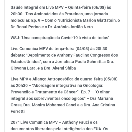
Saúde Integral em Live MPV – Quinta-feira (06/08) às
20h30. “Dos Aminoácidos às Proteínas, uma jornada
molecular. Ep. 9 – Com o Nutricionista Marlon Glattstein, o
Dr. Ronal Perino e o Dr. Antônio Jordão Neto
WSJ: ‘Uma conspiração da Covid-19 à vista de todos’
Live Comunica MPV de terça-feira (04/08) ás 20h30
debate: “Depoimento de Anthony Fauci no Congresso dos
Estados Unidos”, com a Jornalista Paula Schmitt, a Dra.
Giovana Lara, e a Dra. Akemi Shiba
Live MPV e Aliança Antroposófica de quarta-feira (05/08)
às 20h30 – “Abordagem integrativa na Oncologia:
Prevenção e Tratamento de Câncer”- Ep. 7 – “O olhar
integral aos sobreviventes oncológicos” – Dra Mariana
Grass, Dra. Monira Mohamed Canci e a Dra. Ana Cristina
Ferretti
207ª Live Comunica MPV – Anthony Fauci e os
documentos liberados pela inteligência dos EUA. Os