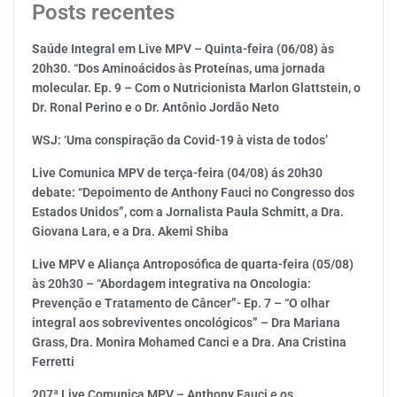
Posts recentes
Saúde Integral em Live MPV – Quinta-feira (06/08) às
20h30. “Dos Aminoácidos às Proteínas, uma jornada
molecular. Ep. 9 – Com o Nutricionista Marlon Glattstein, o
Dr. Ronal Perino e o Dr. Antônio Jordão Neto
WSJ: ‘Uma conspiração da Covid-19 à vista de todos’
Live Comunica MPV de terça-feira (04/08) ás 20h30
debate: “Depoimento de Anthony Fauci no Congresso dos
Estados Unidos”, com a Jornalista Paula Schmitt, a Dra.
Giovana Lara, e a Dra. Akemi Shiba
Live MPV e Aliança Antroposófica de quarta-feira (05/08)
às 20h30 – “Abordagem integrativa na Oncologia:
Prevenção e Tratamento de Câncer”- Ep. 7 – “O olhar
integral aos sobreviventes oncológicos” – Dra Mariana
Grass, Dra. Monira Mohamed Canci e a Dra. Ana Cristina
Ferretti
207ª Live Comunica MPV – Anthony Fauci e os