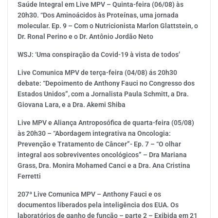
Saúde Integral em Live MPV – Quinta-feira (06/08) às
20h30. “Dos Aminoácidos às Proteínas, uma jornada
molecular. Ep. 9 – Com o Nutricionista Marlon Glattstein, o
Dr. Ronal Perino e o Dr. Antônio Jordão Neto
WSJ: ‘Uma conspiração da Covid-19 à vista de todos’
Live Comunica MPV de terça-feira (04/08) ás 20h30
debate: “Depoimento de Anthony Fauci no Congresso dos
Estados Unidos”, com a Jornalista Paula Schmitt, a Dra.
Giovana Lara, e a Dra. Akemi Shiba
Live MPV e Aliança Antroposófica de quarta-feira (05/08)
às 20h30 – “Abordagem integrativa na Oncologia:
Prevenção e Tratamento de Câncer”- Ep. 7 – “O olhar
integral aos sobreviventes oncológicos” – Dra Mariana
Grass, Dra. Monira Mohamed Canci e a Dra. Ana Cristina
Ferretti
207ª Live Comunica MPV – Anthony Fauci e os
documentos liberados pela inteligência dos EUA. Os
laboratórios de ganho de função – parte 2 – Exibida em 21