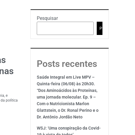
Pesquisar
Pesquisar
as
Posts recentes
 nas
Saúde Integral em Live MPV –
Quinta-feira (06/08) às 20h30.
“Dos Aminoácidos às Proteínas,
ia, e
uma jornada molecular. Ep. 9 –
da política
Com o Nutricionista Marlon
Glattstein, o Dr. Ronal Perino e o
Dr. Antônio Jordão Neto
WSJ: ‘Uma conspiração da Covid-
19 à vista de todos’