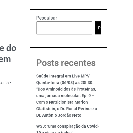
Pesquisar
Pesquisar
e do
 em
Posts recentes
Saúde Integral em Live MPV –
Quinta-feira (06/08) às 20h30.
a ALESP
“Dos Aminoácidos às Proteínas,
uma jornada molecular. Ep. 9 –
Com o Nutricionista Marlon
Glattstein, o Dr. Ronal Perino e o
Dr. Antônio Jordão Neto
WSJ: ‘Uma conspiração da Covid-
19 à vista de todos’