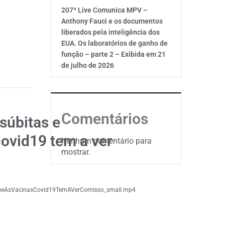
207ª Live Comunica MPV –
Anthony Fauci e os documentos
liberados pela inteligência dos
EUA. Os laboratórios de ganho de
função – parte 2 – Exibida em 21
de julho de 2026
Comentários
súbitas e
ovid19 tem a ver
Nenhum comentário para
mostrar.
ueAsVacinasCovid19TemAVerComIsso_small.mp4