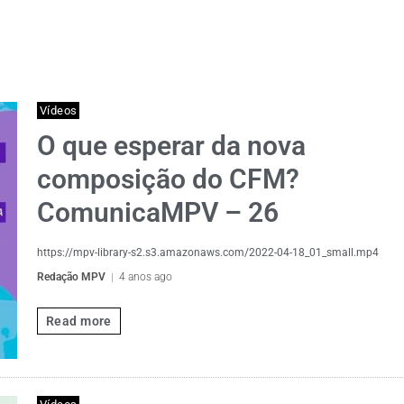
Vídeos
O que esperar da nova
composição do CFM?
ComunicaMPV – 26
https://mpv-library-s2.s3.amazonaws.com/2022-04-18_01_small.mp4
Redação MPV
4 anos ago
Read more