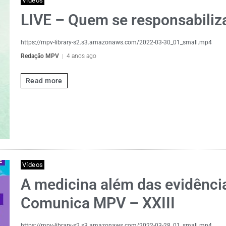
Vídeos
LIVE – Quem se responsabiliz
https://mpv-library-s2.s3.amazonaws.com/2022-03-30_01_small.mp4
Redação MPV
4 anos ago
Read more
Vídeos
A medicina além das evidênci
Comunica MPV – XXIII
https://mpv-library-s2.s3.amazonaws.com/2022-03-28_01_small.mp4