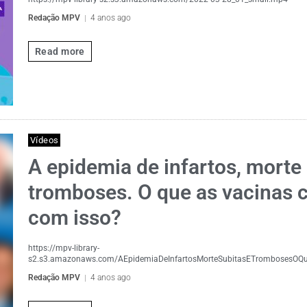
Redação MPV
4 anos ago
Read more
Vídeos
A epidemia de infartos, morte 
tromboses. O que as vacinas c
com isso?
https://mpv-library-
s2.s3.amazonaws.com/AEpidemiaDeInfartosMorteSubitasETrombosesOQ
Redação MPV
4 anos ago