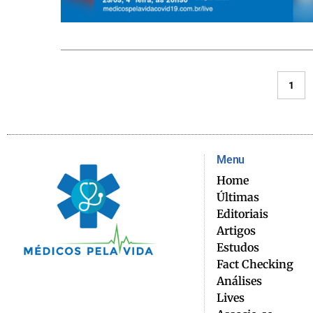
1
Menu
Home
Últimas
Editoriais
Artigos
Estudos
Fact Checking
Análises
Lives