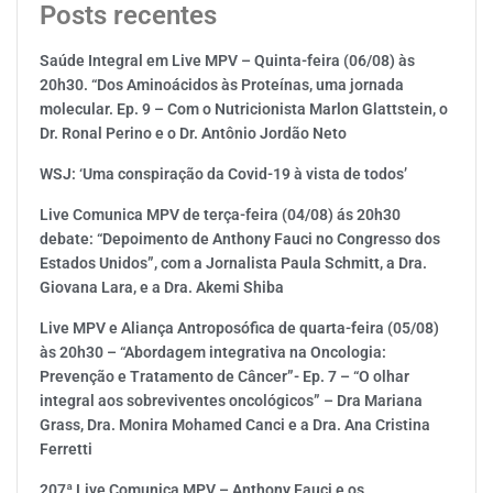
Posts recentes
Saúde Integral em Live MPV – Quinta-feira (06/08) às
20h30. “Dos Aminoácidos às Proteínas, uma jornada
molecular. Ep. 9 – Com o Nutricionista Marlon Glattstein, o
Dr. Ronal Perino e o Dr. Antônio Jordão Neto
WSJ: ‘Uma conspiração da Covid-19 à vista de todos’
Live Comunica MPV de terça-feira (04/08) ás 20h30
debate: “Depoimento de Anthony Fauci no Congresso dos
Estados Unidos”, com a Jornalista Paula Schmitt, a Dra.
Giovana Lara, e a Dra. Akemi Shiba
Live MPV e Aliança Antroposófica de quarta-feira (05/08)
às 20h30 – “Abordagem integrativa na Oncologia:
Prevenção e Tratamento de Câncer”- Ep. 7 – “O olhar
integral aos sobreviventes oncológicos” – Dra Mariana
Grass, Dra. Monira Mohamed Canci e a Dra. Ana Cristina
Ferretti
207ª Live Comunica MPV – Anthony Fauci e os