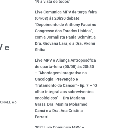
19 à vista de todos’
Live Comunica MPV de terça-feira
(04/08) ás 20h30 debate:
“Depoimento de Anthony Fauci no
Congresso dos Estados Unidos”,
a
com a Jornalista Paula Schmitt, a
Dra. Giovana Lara, e a Dra. Akemi
V e
Shiba
a
Live MPV e Aliança Antroposófica
de quarta-feira (05/08) às 20h30
– “Abordagem integrativa na
Oncologia: Prevenção e
Tratamento de Câncer”- Ep. 7 – “O
olhar integral aos sobreviventes
oncológicos” – Dra Mariana
 CONAEE e o
Grass, Dra. Monira Mohamed
Canci e a Dra. Ana Cristina
Ferretti
207ª Live Comunica MPV –