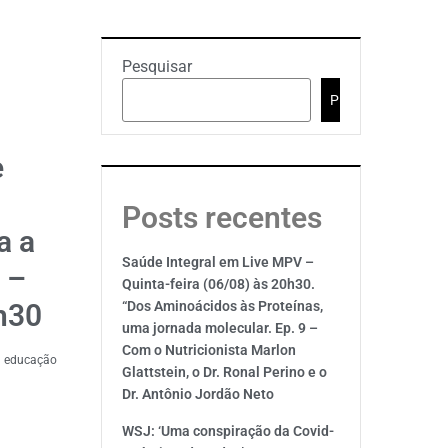
Pesquisar
Pesquisar
e
Posts recentes
a a
Saúde Integral em Live MPV –
 –
Quinta-feira (06/08) às 20h30.
0h30
“Dos Aminoácidos às Proteínas,
uma jornada molecular. Ep. 9 –
Com o Nutricionista Marlon
 a educação
Glattstein, o Dr. Ronal Perino e o
Dr. Antônio Jordão Neto
WSJ: ‘Uma conspiração da Covid-