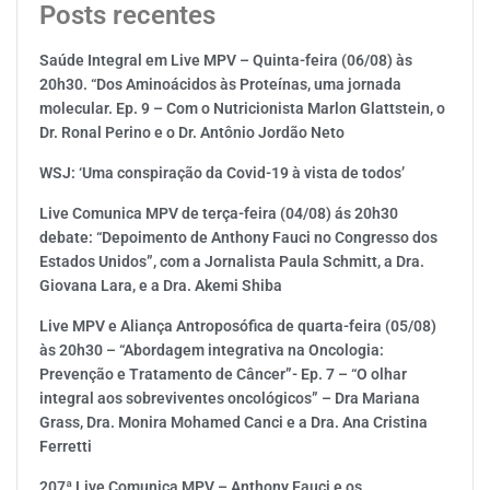
Posts recentes
Saúde Integral em Live MPV – Quinta-feira (06/08) às
20h30. “Dos Aminoácidos às Proteínas, uma jornada
molecular. Ep. 9 – Com o Nutricionista Marlon Glattstein, o
Dr. Ronal Perino e o Dr. Antônio Jordão Neto
WSJ: ‘Uma conspiração da Covid-19 à vista de todos’
Live Comunica MPV de terça-feira (04/08) ás 20h30
debate: “Depoimento de Anthony Fauci no Congresso dos
Estados Unidos”, com a Jornalista Paula Schmitt, a Dra.
Giovana Lara, e a Dra. Akemi Shiba
Live MPV e Aliança Antroposófica de quarta-feira (05/08)
às 20h30 – “Abordagem integrativa na Oncologia:
Prevenção e Tratamento de Câncer”- Ep. 7 – “O olhar
integral aos sobreviventes oncológicos” – Dra Mariana
Grass, Dra. Monira Mohamed Canci e a Dra. Ana Cristina
Ferretti
207ª Live Comunica MPV – Anthony Fauci e os