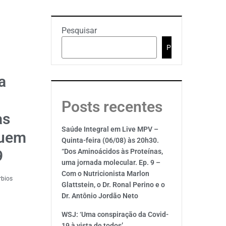
Pesquisar
Pesquisar
a
Posts recentes
as
Saúde Integral em Live MPV –
quem
Quinta-feira (06/08) às 20h30.
9
“Dos Aminoácidos às Proteínas,
uma jornada molecular. Ep. 9 –
Com o Nutricionista Marlon
rbios
Glattstein, o Dr. Ronal Perino e o
Dr. Antônio Jordão Neto
WSJ: ‘Uma conspiração da Covid-
19 à vista de todos’