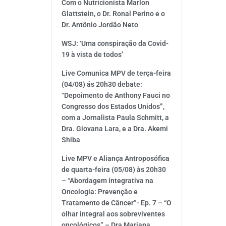
Com o Nutricionista Marlon
Glattstein, o Dr. Ronal Perino e o
Dr. Antônio Jordão Neto
WSJ: ‘Uma conspiração da Covid-
19 à vista de todos’
Live Comunica MPV de terça-feira
(04/08) ás 20h30 debate:
“Depoimento de Anthony Fauci no
Congresso dos Estados Unidos”,
com a Jornalista Paula Schmitt, a
Dra. Giovana Lara, e a Dra. Akemi
Shiba
Live MPV e Aliança Antroposófica
de quarta-feira (05/08) às 20h30
– “Abordagem integrativa na
Oncologia: Prevenção e
Tratamento de Câncer”- Ep. 7 – “O
olhar integral aos sobreviventes
oncológicos” – Dra Mariana