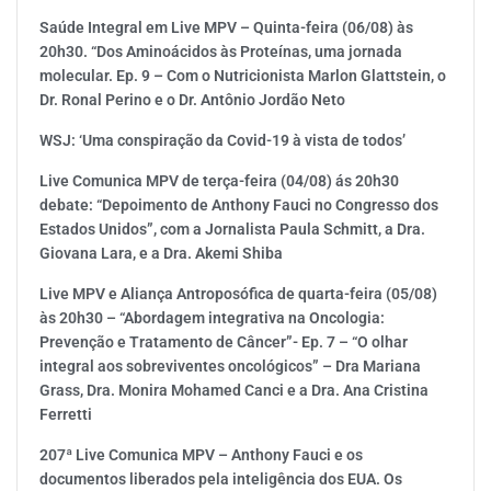
Saúde Integral em Live MPV – Quinta-feira (06/08) às
20h30. “Dos Aminoácidos às Proteínas, uma jornada
molecular. Ep. 9 – Com o Nutricionista Marlon Glattstein, o
Dr. Ronal Perino e o Dr. Antônio Jordão Neto
WSJ: ‘Uma conspiração da Covid-19 à vista de todos’
Live Comunica MPV de terça-feira (04/08) ás 20h30
debate: “Depoimento de Anthony Fauci no Congresso dos
Estados Unidos”, com a Jornalista Paula Schmitt, a Dra.
Giovana Lara, e a Dra. Akemi Shiba
Live MPV e Aliança Antroposófica de quarta-feira (05/08)
às 20h30 – “Abordagem integrativa na Oncologia:
Prevenção e Tratamento de Câncer”- Ep. 7 – “O olhar
integral aos sobreviventes oncológicos” – Dra Mariana
Grass, Dra. Monira Mohamed Canci e a Dra. Ana Cristina
Ferretti
207ª Live Comunica MPV – Anthony Fauci e os
documentos liberados pela inteligência dos EUA. Os