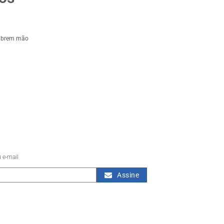
 abrem mão
 e-mail
Assine