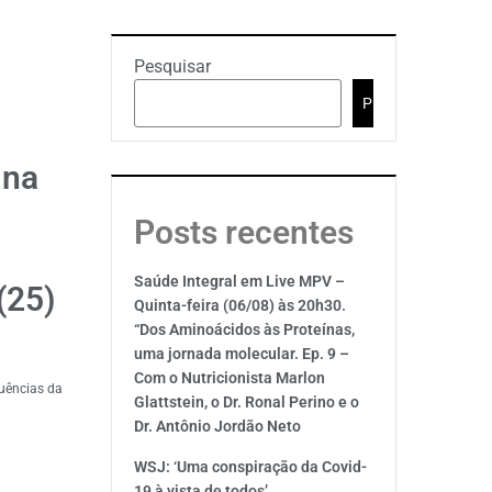
Pesquisar
Pesquisar
 na
Posts recentes
Saúde Integral em Live MPV –
(25)
Quinta-feira (06/08) às 20h30.
“Dos Aminoácidos às Proteínas,
uma jornada molecular. Ep. 9 –
Com o Nutricionista Marlon
quências da
Glattstein, o Dr. Ronal Perino e o
.
Dr. Antônio Jordão Neto
WSJ: ‘Uma conspiração da Covid-
19 à vista de todos’