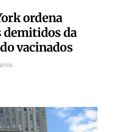
York ordena
s demitidos da
ido vacinados
ários.