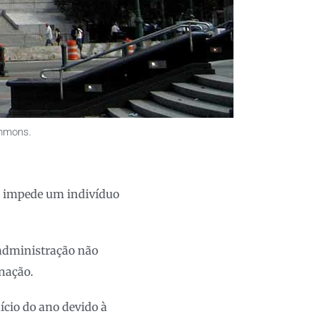
ommons.
ão impede um indivíduo
 administração não
inação.
cio do ano devido à