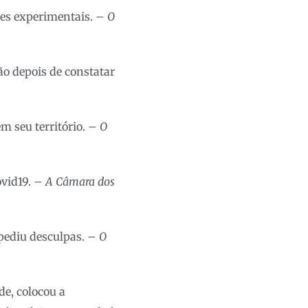
es experimentais. –
O
ão depois de constatar
m seu território. –
O
ovid19. –
A Câmara dos
pediu desculpas. –
O
de, colocou a