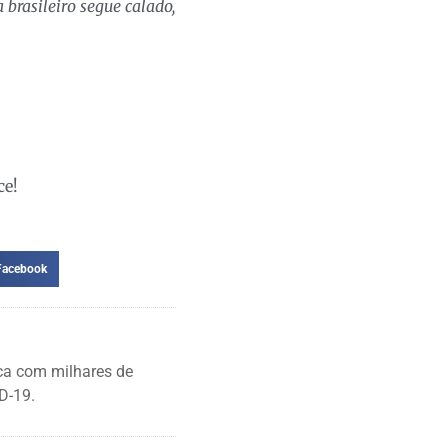
brasileiro segue calado,
ce!
Facebook
ca com milhares de
D-19.