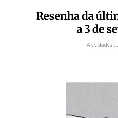
Resenha da últi
a 3 de 
A verdades q