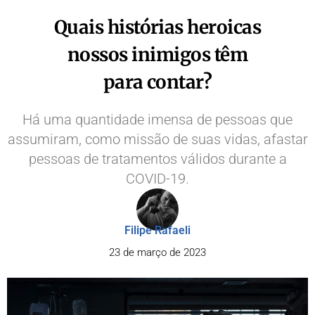
Quais histórias heroicas
nossos inimigos têm
para contar?
Há uma quantidade imensa de pessoas que
assumiram, como missão de suas vidas, afastar
pessoas de tratamentos válidos durante a
COVID-19.
Filipe Rafaeli
23 de março de 2023