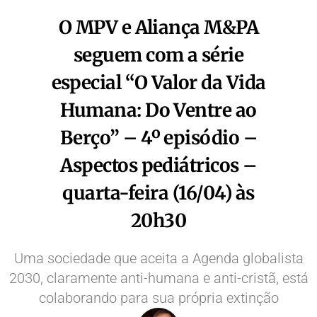
O MPV e Aliança M&PA
seguem com a série
especial “O Valor da Vida
Humana: Do Ventre ao
Berço” – 4º episódio –
Aspectos pediátricos –
quarta-feira (16/04) às
20h30
Uma sociedade que aceita a Agenda globalista
2030, claramente anti-humana e anti-cristã, está
colaborando para sua própria extinção