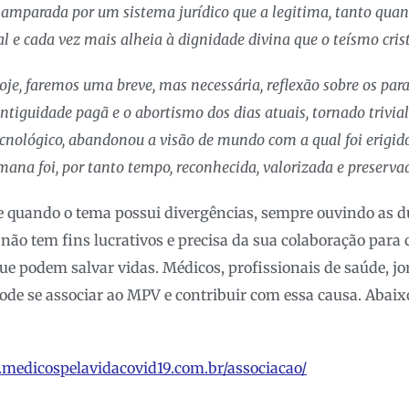
 amparada por um sistema jurídico que a legitima, tanto quan
 e cada vez mais alheia à dignidade divina que o teísmo crist
e, faremos uma breve, mas necessária, reflexão sobre os parale
ntiguidade pagã e o abortismo dos dias atuais, tornado trivia
cnológico, abandonou a visão de mundo com a qual foi erigido
ana foi, por tanto tempo, reconhecida, valorizada e preservad
quando o tema possui divergências, sempre ouvindo as d
 não tem fins lucrativos e precisa da sua colaboração para
ue podem salvar vidas. Médicos, profissionais de saúde, jo
de se associar ao MPV e contribuir com essa causa. Abaixo o
.medicospelavidacovid19.com.br/associacao/