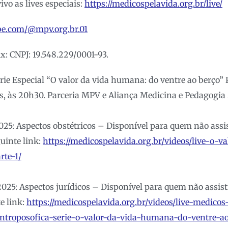
ivo as lives especiais:
https://medicospelavida.org.br/live/
ube.com/@mpv.org.br.01
x: CNPJ: 19.548.229/0001-93.
érie Especial “O valor da vida humana: do ventre ao berço
as, às 20h30. Parceria MPV e Aliança Medicina e Pedagogia
2025: Aspectos obstétricos – Disponível para quem não assi
uinte link:
https://medicospelavida.org.br/videos/live-o-
rte-1/
2025: Aspectos jurídicos – Disponível para quem não assist
e link:
https://medicospelavida.org.br/videos/live-medicos
ntroposofica-serie-o-valor-da-vida-humana-do-ventre-ao