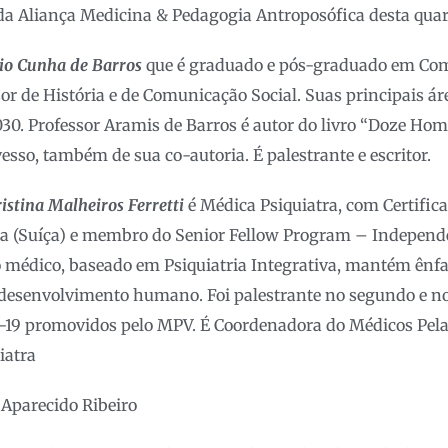
a Aliança Medicina & Pedagogia Antroposófica desta quart
io Cunha de Barros
que é graduado e pós-graduado em Com
sor de História e de Comunicação Social. Suas principais ár
0. Professor Aramis de Barros é autor do livro “Doze Hom
sso, também de sua co-autoria. É palestrante e escritor.
istina Malheiros Ferretti
é Médica Psiquiatra, com Certific
a (Suíça) e membro do Senior Fellow Program – Independe
 médico, baseado em Psiquiatria Integrativa, mantém ênfa
esenvolvimento humano. Foi palestrante no segundo e no 
19 promovidos pelo MPV. É Coordenadora do Médicos Pela
iatra
 Aparecido Ribeiro