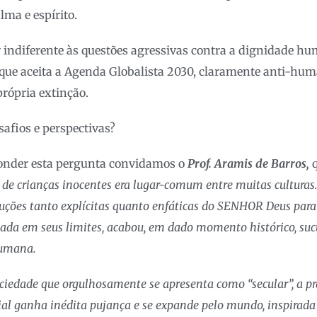
lma e espírito.
r indiferente às questões agressivas contra a dignidade hu
que aceita a Agenda Globalista 2030, claramente anti-huma
rópria extinção.
safios e perspectivas?
ponder esta pergunta convidamos o
Prof. Aramis de Barros,
q
io de crianças inocentes era lugar-comum entre muitas cultura
truções tanto explícitas quanto enfáticas do SENHOR Deus para
cada em seus limites, acabou, em dado momento histórico, su
sumana.
iedade que orgulhosamente se apresenta como “secular”, a pr
ial ganha inédita pujança e se expande pelo mundo, inspirad