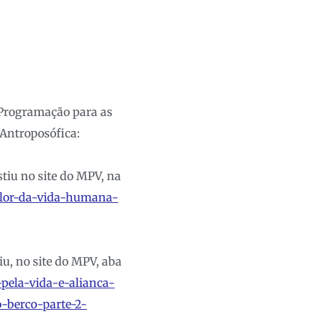
” Programação para as
 Antroposófica:
stiu no site do MPV, na
valor-da-vida-humana-
iu, no site do MPV, aba
-pela-vida-e-alianca-
-berco-parte-2-