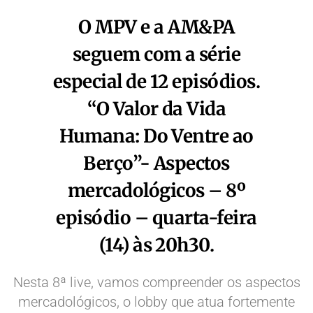
O MPV e a AM&PA
seguem com a série
especial de 12 episódios.
“O Valor da Vida
Humana: Do Ventre ao
Berço”- Aspectos
mercadológicos – 8º
episódio – quarta-feira
(14) às 20h30.
Nesta 8ª live, vamos compreender os aspectos
mercadológicos, o lobby que atua fortemente