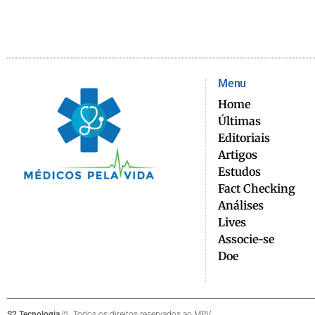
Menu
Home
Últimas
Editoriais
Artigos
Estudos
Fact Checking
Análises
Lives
Associe-se
Doe
S2 Tecnologia
©. Todos os direitos reservados ao MPV