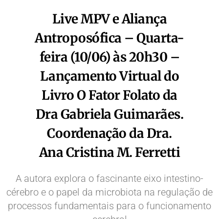
Live MPV e Aliança
Antroposófica – Quarta-
feira (10/06) às 20h30 –
Lançamento Virtual do
Livro O Fator Folato da
Dra Gabriela Guimarães.
Coordenação da Dra.
Ana Cristina M. Ferretti
A autora explora o fascinante eixo intestino-
cérebro e o papel da microbiota na regulação de
processos fundamentais para o funcionamento