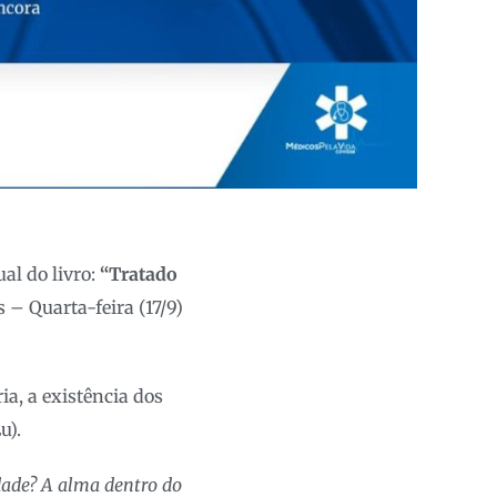
al do livro:
“Tratado
 – Quarta-feira (17/9)
ia, a existência dos
u).
dade? A alma dentro do