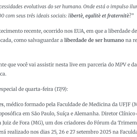
cessidades evolutivas do ser humano. Onde está o impulso ilu
 com seus três ideais sociais: l
ibertè, egalitè et fraternitè
?”
tecimento recente, ocorrido nos EUA, em que a liberdade de
icada, como salvaguardar a
liberdade de ser humano
na r
nte que você vai assistir nesta live em parceria do MPV e d
ca.
special de quarta-feira (17/9):
es
, médico formado pela Faculdade de Medicina da UFJF (
osófica em São Paulo, Suíça e Alemanha. Diretor Clínico 
 Juiz de Fora (MG), um dos criadores do Fórum da Trimem
será realizado nos dias 25, 26 e 27 setembro 2025 na Facu