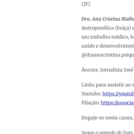
(JF).
Dra. Ana Cristina Malhe
Antroposófica (Suíça)
seu trabalho médico, 
saúde e desenvolvimen
@draanacristina.psiqui
Âncora: Jornalista Jos
Links para assistir ao 
Youtube:
https://yout
filiação:
https://associ
Engaje-se nesta causa, 
Segue a agenda de lives 