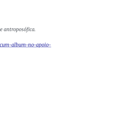
 antroposófica.
viscum-album-no-apoio-