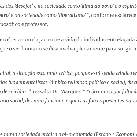
vés dos
‘desejos’
e na sociedade como
‘alma do povo’
e o espíri
puro’
e na sociedade como
‘liberalismo’
”, conforme esclarece
osófico e professor.
erceber a correlação entre a vida do indivíduo entrelaçada 
que o ser humano se desenvolva plenamente para surgir 
ital, a situação está mais crítica, porque está sendo criado ter
as fundamentalistas (âmbito religioso, político e social), disc
 de suicídio…
”, ressalta Dr. Marques. “
Tudo errado por falta 
ismo social
, de como funciona e quais as forças presentes na so
s numa sociedade arcaica e bi-membrada (Estado e Economia)