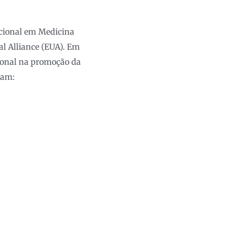
acional em Medicina
l Alliance (EUA). Em
sional na promoção da
ram: