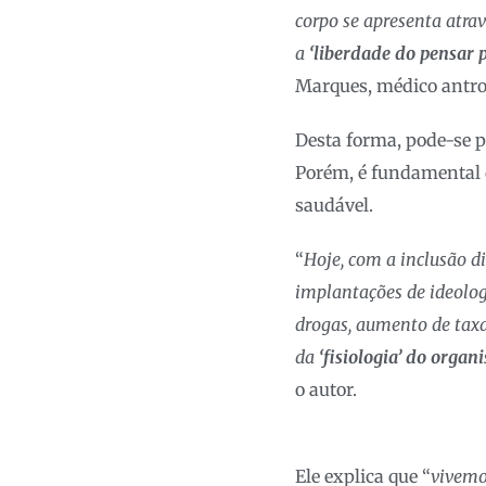
corpo se apresenta atra
a
‘liberdade do pensar 
Marques, médico antrop
Desta forma, pode-se p
Porém, é fundamental 
saudável.
“
Hoje, com a inclusão dig
implantações de ideologi
drogas, aumento de taxa
da
‘fisiologia’ do organ
o autor.
Ele explica que “
vivemo