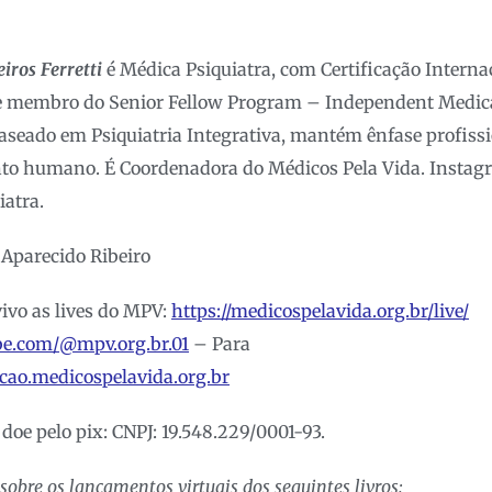
iros Ferretti
é Médica Psiquiatra, com Certificação Intern
 e membro do Senior Fellow Program – Independent Medica
baseado em Psiquiatria Integrativa, mantém ênfase profis
to humano. É Coordenadora do Médicos Pela Vida. Instag
atra.
é Aparecido Ribeiro
vivo as lives do MPV:
https://medicospelavida.org.br/live/
ube.com/@mpv.org.br.01
– Para
acao.medicospelavida.org.br
doe pelo pix: CNPJ: 19.548.229/0001-93.
sobre os lançamentos virtuais dos seguintes livros: