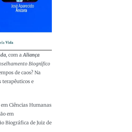
ida
, com a
Aliança
nselhamento Biográfico
tempos de caos? Na
 terapêuticos e
sta em Ciências Humanas
ção em
o Biográfica de Juiz de