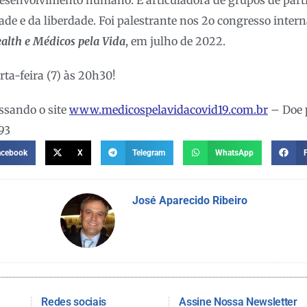
dade e da liberdade. Foi palestrante nos 2o congresso inter
alth e Médicos pela Vida
, em julho de 2022.
rta-feira (7) às 20h30!
ssando o site
www.medicospelavidacovid19.com.br
– Doe 
93
acebook
X
Telegram
WhatsApp
José Aparecido Ribeiro
Redes sociais
Assine Nossa Newsletter