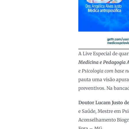
A Live Especial de qua
Medicina e Pedagogia A
e Psicologia com base n
pauta uma visão apurad
preventivos. Na banca
Doutor Lucam Justo d
e Saúde, Mestre em Ps
Aconselhamento Biográf
Fora – MG.