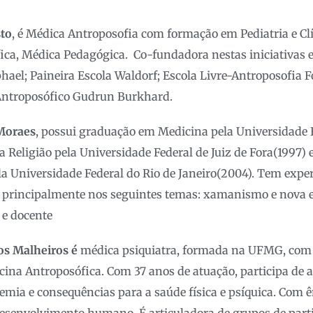
sto
, é Médica Antroposofia com formação em Pediatria e Clí
ca, Médica Pedagógica. Co-fundadora nestas iniciativas e
ael; Paineira Escola Waldorf; Escola Livre-Antroposofia 
 Antroposófico Gudrun Burkhard.
 Moraes
, possui graduação em Medicina pela Universidade Fe
 Religião pela Universidade Federal de Juiz de Fora(1997)
la Universidade Federal do Rio de Janeiro(2004). Tem exper
 principalmente nos seguintes temas: xamanismo e nova er
 e docente
os Malheiros é
médica psiquiatra, formada na UFMG, com 
ina Antroposófica. Com 37 anos de atuação, participa de a
emia e consequências para a saúde física e psíquica. Com 
esenvolvimento humano. É articuladora de grupos de parti