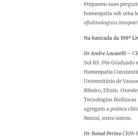
Preparem suas pergunta
homeopatia sob uma le
oftalmologista integrat
Na bancada da 19
8
ª L
Dr Andre Locatelli
– CR
Sul RS. Pós Graduado 
Homeopatia Constantin
Universitário de Vasso
Ribeiro, Efrain. Oswele
Tecnologias Biofísicas
agregam a prática clíni
Neural, entre outros.
Dr. Ronal Perino
CRM-RS