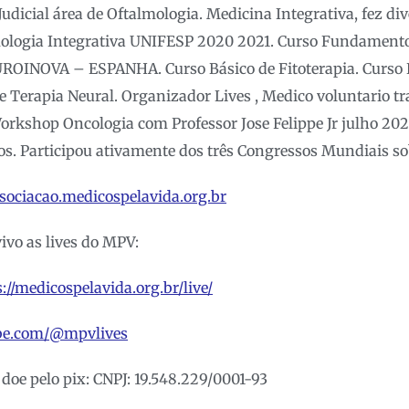
udicial área de Oftalmologia. Medicina Integrativa, fez di
ologia Integrativa UNIFESP 2020 2021. Curso Fundament
ROINOVA – ESPANHA. Curso Básico de Fitoterapia. Curso 
e Terapia Neural. Organizador Lives , Medico voluntario t
rkshop Oncologia com Professor Jose Felippe Jr julho 202
os. Participou ativamente dos três Congressos Mundiais so
ssociacao.medicospelavida.org.br
vivo as lives do MPV:
://medicospelavida.org.br/live/
ube.com/@mpvlives
 doe pelo pix: CNPJ: 19.548.229/0001-93