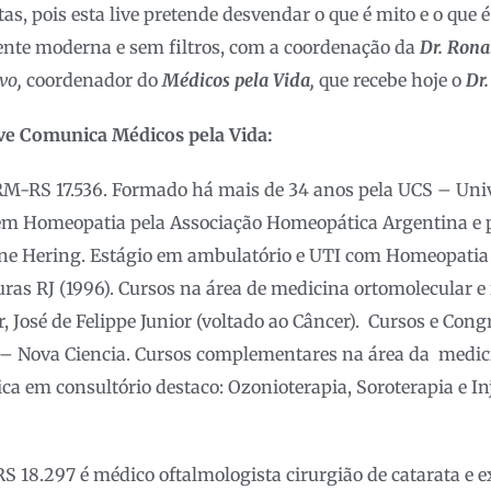
s, pois esta live pretende desvendar o que é mito e o que é
nte moderna e sem filtros, com a coordenação da
Dr. Rona
ivo
,
coordenador do
Médicos pela Vida,
que recebe hoje o
Dr.
ive Comunica Médicos pela Vida:
M-RS 17.536. Formado há mais de 34 anos pela UCS – Univ
em Homeopatia pela Associação Homeopática Argentina e p
e Hering. Estágio em ambulatório e UTI com Homeopatia 
uras RJ (1996). Cursos na área de medicina ortomolecular e
r, José de Felippe Junior (voltado ao Câncer). Cursos e Con
 – Nova Ciencia. Cursos complementares na área da medici
ca em consultório destaco: Ozonioterapia, Soroterapia e In
 18.297 é médico oftalmologista cirurgião de catarata e e