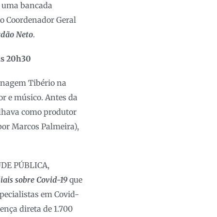
m uma bancada
 o Coordenador Geral
rdão Neto
.
às 20h30
sonagem Tibério na
or e músico. Antes da
alhava como produtor
 por Marcos Palmeira),
AÚDE PÚBLICA,
ais sobre Covid-19
que
pecialistas em Covid-
ença direta de 1.700