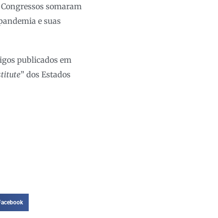
rês Congressos somaram
a pandemia e suas
tigos publicados em
titute
” dos Estados
Facebook