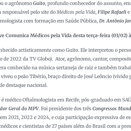
ou o agrônomo
Guito
, profundo conhecedor do assunto, e
a responsável pelo site do
Médicos pela Vida
,
Filipe Rafaeli
e
lmologista com formação em Saúde Pública,
Dr. Antônio Jo
ve Comunica Médicos pela Vida desta terça-feira (03/02) 
onhecido artisticamente como Guito. Ele interpretou o per
o de 2022 da TV Globo). Ator, agrônomo, cantor, composit
era conhecido na música sertaneja de raiz e também trab
 viveu o peão Tibério, braço direito de José Leôncio (vivido
de destaque nacional.
o
é médico Oftalmologista em Recife, pós-graduado em S
dor Geral do MPV
. Foi presidente dos três
Congressos Mundi
em 2021, 2022 e 2024, e cuja participação expressiva de es
édicos e cientistas de 27 países além do Brasil com a pres