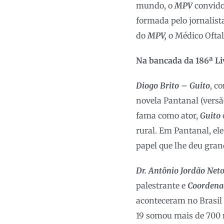
mundo, o
MPV
convid
formada pelo jornalist
do
MPV,
o Médico Ofta
Na bancada da 186ª Li
Diogo Brito – Guito
, c
novela Pantanal (versã
fama como ator,
Guito
rural. Em Pantanal, ele
papel que lhe deu gran
Dr. Antônio Jordão Net
palestrante e
Coordena
aconteceram no Brasil 
19 somou mais de 700 m