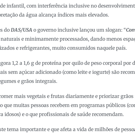
úde infantil, com interferência inclusive no desenvolvimen
oretação da água alcança índices mais elevados.
es do
DAS/USA
o governo inclusive lançou um slogan: “
Com
 naturais e minimamente processados, dando menos espaç
izados e refrigerantes, muito consumidos naquele país.
gora 1,2 a 1,6 g de proteína por quilo de peso corporal por d
rais sem açúcar adicionado (como leite e iogurte) são rec
legumes e grãos integrais.
comer mais vegetais e frutas diariamente e priorizar grãos 
m o que muitas pessoas recebem em programas públicos (c
ara idosos) e o que profissionais de saúde recomendam.
ste tema importante e que afeta a vida de milhões de pess