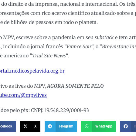
, do direito e da imprensa, nacional e internacional. Os t
presentações com rico acervo científico atualizado sobre 
 de bilhões de pessoas em todo o planeta.
do MPV, escreve sobre a pandemia em seu
substack
e tem ar
, incluindo o jornal francês “
France Soir
“, o “
Brownstone Ins
te americano “
Trial Site News
“.
ortal.medicospelavida.org.br
vivo as lives do MPV,
AGORA SOMENTE PELO
utube.com/@mpvlives
 doe pelo pix: CNPJ: 19.548.229/0001-93
acebook
X
Telegram
WhatsApp