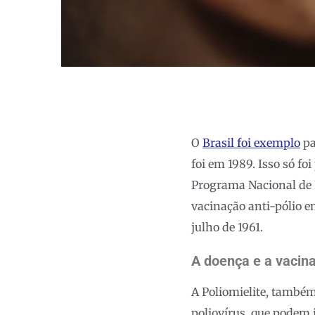
O
Brasil foi exemplo
pa
foi em 1989. Isso só f
Programa Nacional de I
vacinação anti-pólio e
julho de 1961.
A doença e a vacin
A Poliomielite, também
poliovírus, que podem 