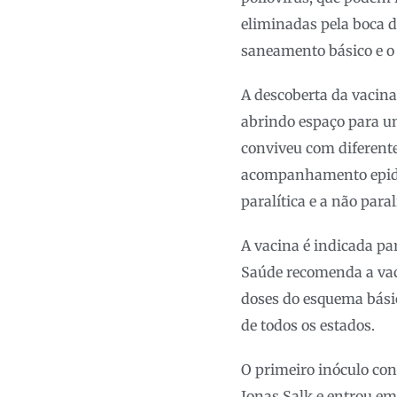
eliminadas pela boca d
saneamento básico e o 
A descoberta da vacina
abrindo espaço para u
conviveu com diferente
acompanhamento epidemi
paralítica e a não para
A vacina é indicada par
Saúde recomenda a vaci
doses do esquema básic
de todos os estados.
O primeiro inóculo cont
Jonas Salk e entrou em 