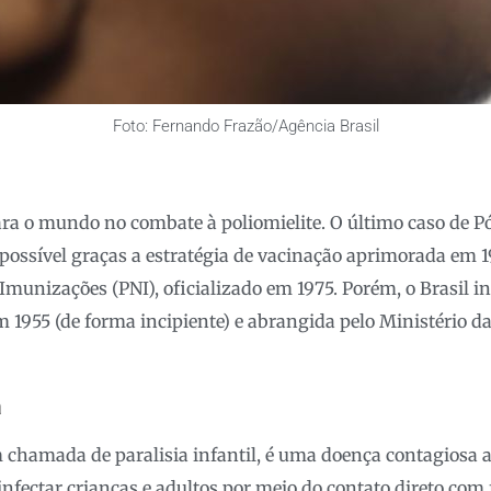
Foto: Fernando Frazão/Agência Brasil
ra o mundo no combate à poliomielite. O último caso de Pó
oi possível graças a estratégia de vacinação aprimorada em 
munizações (PNI), oficializado em 1975. Porém, o Brasil in
m 1955 (de forma incipiente) e abrangida pelo Ministério da
a
 chamada de paralisia infantil, é uma doença contagiosa 
infectar crianças e adultos por meio do contato direto com