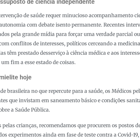
essuposto de ciência independente
tervenção de saúde requer minucioso acompanhamento cient
e autonomia com debate isento permanente. Recentes inter
ados pela grande mídia para forçar uma verdade parcial ou
om conflitos de interesses, políticos cerceando a medicina 
das têm prestado desserviço à ciência médica e aos interes
o um fim a esse estado de coisas.
mielite hoje
de brasileira no que repercute para a saúde, os Médicos p
tes que invistam em saneamento básico e condições sanitá
sobre a Saúde Pública.
is pelas crianças, recomendamos que procurem os postos d
dos experimentos ainda em fase de teste contra a Covid-19, 