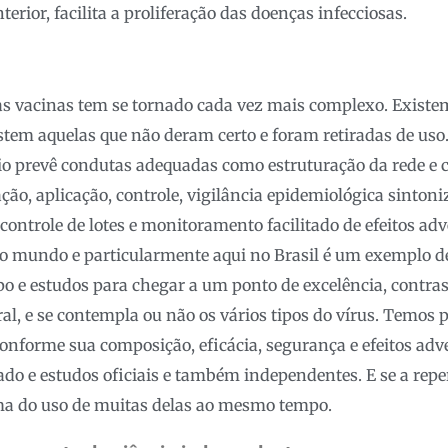
terior, facilita a proliferação das doenças infecciosas.
das vacinas tem se tornado cada vez mais complexo. Existem
tem aquelas que não deram certo e foram retiradas de uso.
io prevê condutas adequadas como estruturação da rede e 
ação, aplicação, controle, vigilância epidemiológica sinton
ontrole de lotes e monitoramento facilitado de efeitos adv
no mundo e particularmente aqui no Brasil é um exemplo d
po e estudos para chegar a um ponto de excelência, contr
ral, e se contempla ou não os vários tipos do vírus. Temos p
 conforme sua composição, eficácia, segurança e efeitos ad
o e estudos oficiais e também independentes. E se a rep
a do uso de muitas delas ao mesmo tempo.