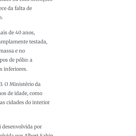
ce da falta de
o.
ais de 40 anos,
 amplamente testada,
 massa e no
os de pólio: a
s inferiores.
 3. O Ministério da
nos de idade, como
as cidades do interior
oi desenvolvida por
volvida por Albert Sabin