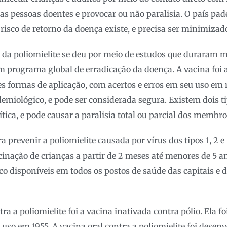
as pessoas doentes e provocar ou não paralisia. O país pade
risco de retorno da doença existe, e precisa ser minimizad
 da poliomielite se deu por meio de estudos que duraram m
m programa global de erradicação da doença. A vacina foi
s formas de aplicação, com acertos e erros em seu uso em
ológico, e pode ser considerada segura. Existem dois tip
lítica, e pode causar a paralisia total ou parcial dos membro
a prevenir a poliomielite causada por vírus dos tipos 1, 2 e
nação de crianças a partir de 2 meses até menores de 5 a
o disponíveis em todos os postos de saúde das capitais e d
ra a poliomielite foi a vacina inativada contra pólio. Ela f
uso em 1955. A vacina oral contra a poliomielite foi desen