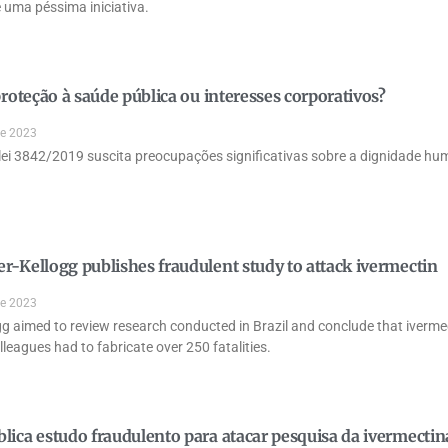
 uma péssima iniciativa.
 proteção à saúde pública ou interesses corporativos?
de 2023
 lei 3842/2019 suscita preocupações significativas sobre a dignidade hu
r-Kellogg publishes fraudulent study to attack ivermectin
de 2023
g aimed to review research conducted in Brazil and conclude that ivermect
lleagues had to fabricate over 250 fatalities.
lica estudo fraudulento para atacar pesquisa da ivermectina