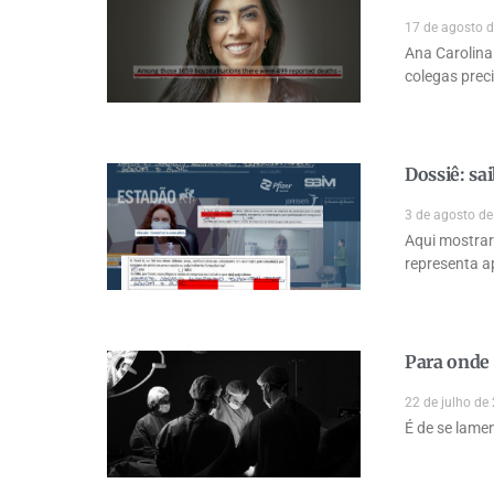
17 de agosto 
Ana Carolina 
colegas prec
Dossiê: s
3 de agosto d
Aqui mostrar
representa a
Para onde 
22 de julho de
É de se lamen