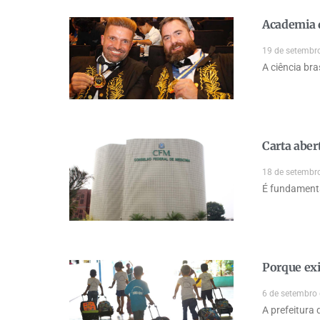
Academia d
19 de setembr
A ciência bra
Carta abert
18 de setembr
É fundamenta
Porque exi
6 de setembro
A prefeitura 