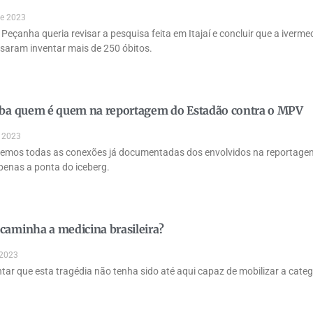
de 2023
Peçanha queria revisar a pesquisa feita em Itajaí e concluir que a ivermect
isaram inventar mais de 250 óbitos.
aiba quem é quem na reportagem do Estadão contra o MPV
e 2023
emos todas as conexões já documentadas dos envolvidos na reportagem
penas a ponta do iceberg.
caminha a medicina brasileira?
 2023
tar que esta tragédia não tenha sido até aqui capaz de mobilizar a categ