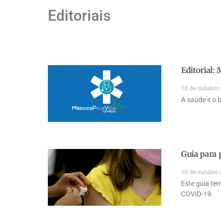
Editoriais
Editorial:
18 de outubro
A saúde e o 
Guia para 
10 de outubro
Este guia te
COVID-19.