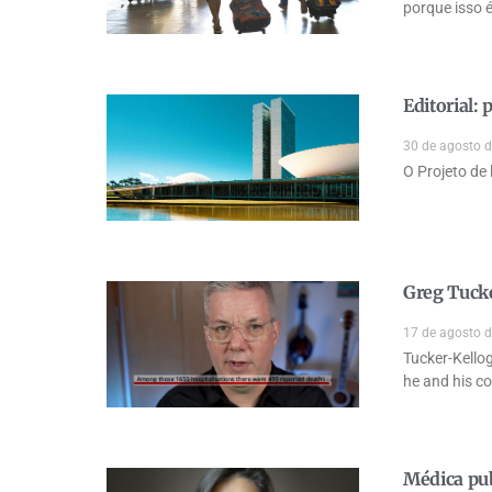
porque isso é
Editorial:
30 de agosto 
O Projeto de
Greg Tucke
17 de agosto 
Tucker-Kellog
he and his co
Médica pub